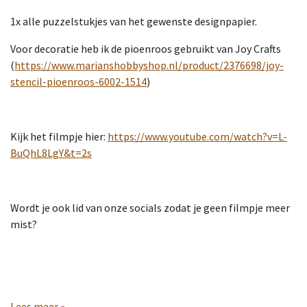
1x alle puzzelstukjes van het gewenste designpapier.
Voor decoratie heb ik de pioenroos gebruikt van Joy Crafts
(
https://www.marianshobbyshop.nl/product/2376698/joy-
stencil-pioenroos-6002-1514
)
Kijk het filmpje hier:
https://www.youtube.com/watch?v=L-
BuQhL8LgY&t=2s
Wordt je ook lid van onze socials zodat je geen filmpje meer
mist?
Lees meer »