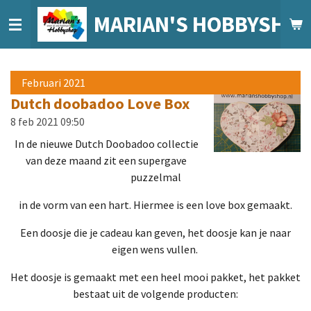
Ga
MARIAN'S HOBBYSHO
direct
naar
de
hoofdinhoud
Februari 2021
Dutch doobadoo Love Box
8 feb 2021
09:50
In de nieuwe Dutch Doobadoo collectie
van deze maand zit een supergave
puzzelmal
in de vorm van een hart. Hiermee is een love box gemaakt.
Een doosje die je cadeau kan geven, het doosje kan je naar
eigen wens vullen.
Het doosje is gemaakt met een heel mooi pakket, het pakket
bestaat uit de volgende producten: