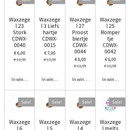
Waxzege
Waxzege
Waxzege
Waxzege
l 23
l 3 Liefs
l 27
l 25
Stork
hartje
Proost
Romper
CDWX-
CDWX-
biertje
tje
0040
0015
CDWX-
CDWX-
0044
0042
€ 6,00
€ 7,00
€ 6,00
€ 6,00
€ 12,95
€ 13,95
€ 12,95
€ 12,95
In winkelwagen
In winkelwagen
In winkelwagen
In winkelwag
Sale!
Sale!
Sale!
Sale!
Waxzege
Waxzege
Waxzege
Waxzege
l 6
l 5
l 4
l melts