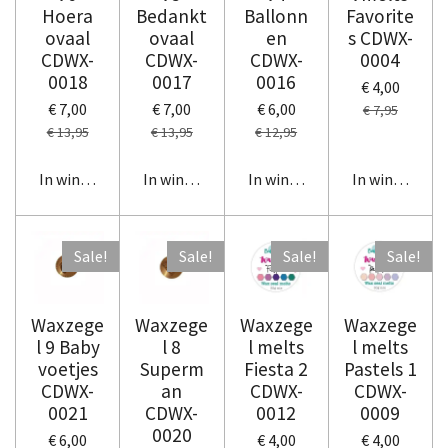
Hoera
Bedankt
Ballonn
Favorite
ovaal
ovaal
en
s CDWX-
CDWX-
CDWX-
CDWX-
0004
0018
0017
0016
€ 4,00
€ 7,00
€ 7,00
€ 6,00
€ 7,95
€ 13,95
€ 13,95
€ 12,95
In winkelwagen
In winkelwagen
In winkelwagen
In winkelwag
Sale!
Sale!
Sale!
Sale!
Waxzege
Waxzege
Waxzege
Waxzege
l 9 Baby
l 8
l melts
l melts
voetjes
Superm
Fiesta 2
Pastels 1
CDWX-
an
CDWX-
CDWX-
0021
CDWX-
0012
0009
0020
€ 6,00
€ 4,00
€ 4,00