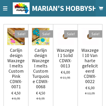
Ga
MARIAN'S HOBBYSHO
direct
naar
de
hoofdinhoud
Sale!
Sale!
Sale!
Sale!
Carlijn
Carlijn
Waxzege
Waxzege
design
design
l 1 Solid
l 10 Van
Waxzege
Waxzege
CDWX-
harte
l melts
l melts
0013
gefelicit
Custom
Custom
eerd
€ 6,00
Pink
Turquois
CDWX-
€ 11,95
CDWX-
e CDWX-
0022
0071
0068
€ 6,00
€ 4,50
€ 4,50
€ 12,95
€ 8,95
€ 8,95