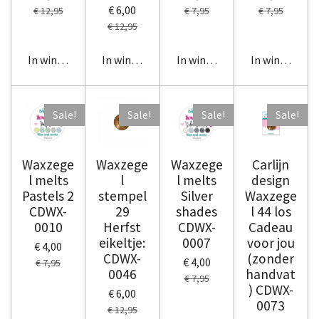
€ 6,00
€ 12,95
€ 7,95
€ 7,95
€ 12,95
In winkelwagen
In winkelwagen
In winkelwagen
In winkelwag
Sale!
Sale!
Sale!
Sale!
Waxzege
Waxzege
Waxzege
Carlijn
l melts
l
l melts
design
Pastels 2
stempel
Silver
Waxzege
CDWX-
29
shades
l 44 los
0010
Herfst
CDWX-
Cadeau
eikeltje:
0007
voor jou
€ 4,00
CDWX-
(zonder
€ 4,00
€ 7,95
0046
handvat
€ 7,95
) CDWX-
€ 6,00
0073
€ 12,95