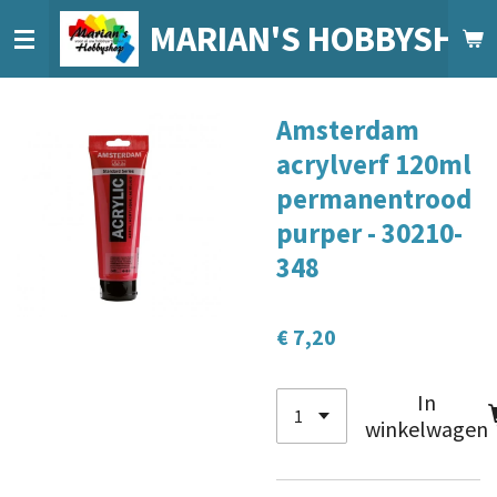
Ga
MARIAN'S HOBBYSHO
direct
naar
de
Amsterdam
hoofdinhoud
acrylverf 120ml
permanentrood
purper - 30210-
348
€ 7,20
In
winkelwagen