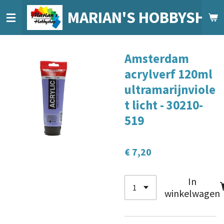
Ga
MARIAN'S HOBBYSHO
direct
naar
de
Amsterdam
hoofdinhoud
acrylverf 120ml
ultramarijnviole
t licht - 30210-
519
€ 7,20
In
winkelwagen