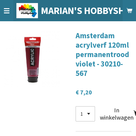
Ga
MARIAN'S HOBBYSHO
direct
naar
de
Amsterdam
hoofdinhoud
acrylverf 120ml
permanentrood
violet - 30210-
567
€ 7,20
In
winkelwagen