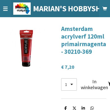
Ga
MARIAN'S HOBBYSHO
direct
naar
de
Amsterdam
hoofdinhoud
acrylverf 120ml
primairmagenta
- 30210-369
€ 7,20
In
winkelwagen
D
D
S
D