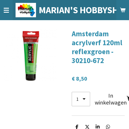
Ga
MARIAN'S HOBBYSHO
direct
naar
de
Amsterdam
hoofdinhoud
acrylverf 120ml
reflexgroen -
30210-672
€ 8,50
In
winkelwagen
D
D
S
D