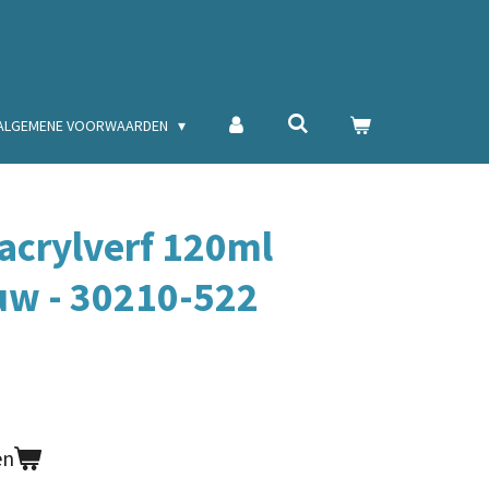
ALGEMENE VOORWAARDEN
crylverf 120ml
uw - 30210-522
en