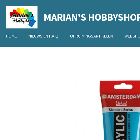
Ga
MARIAN'S HOBBYSHO
direct
naar
de
HOME
NIEUWS EN F.A.Q
OPRUIMINGSARTIKELEN
WEBSH
hoofdinhoud