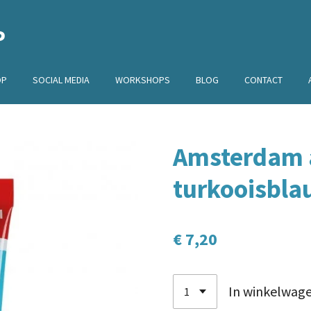
P
OP
SOCIAL MEDIA
WORKSHOPS
BLOG
CONTACT
Amsterdam a
turkooisbla
€ 7,20
In winkelwag