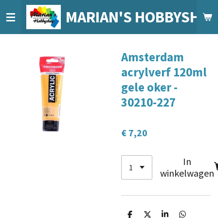
Ga
MARIAN'S HOBBYSHO
direct
naar
de
Amsterdam
hoofdinhoud
acrylverf 120ml
gele oker -
30210-227
€ 7,20
In
winkelwagen
D
D
S
D