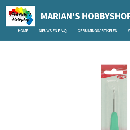
Ga
MARIAN'S HOBBYSHO
direct
naar
de
HOME
NIEUWS EN F.A.Q
OPRUIMINGSARTIKELEN
hoofdinhoud