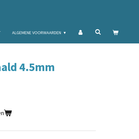
T
ALGEMENE VOORWAARDEN
aald 4.5mm
en