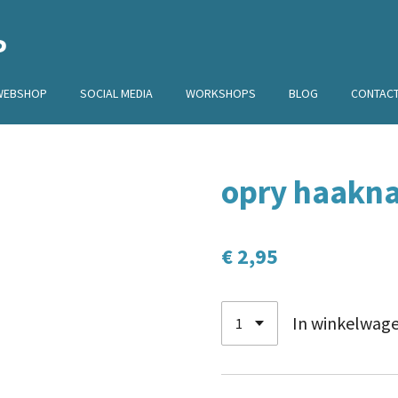
P
WEBSHOP
SOCIAL MEDIA
WORKSHOPS
BLOG
CONTAC
opry haakn
€ 2,95
In winkelwag