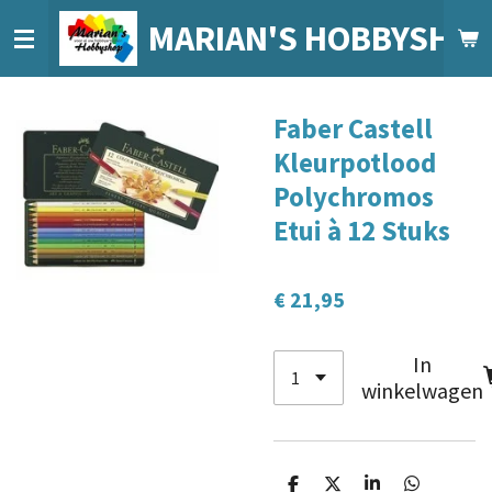
Ga
MARIAN'S HOBBYSHO
direct
naar
de
Faber Castell
hoofdinhoud
Kleurpotlood
Polychromos
Etui à 12 Stuks
€ 21,95
In
winkelwagen
D
D
S
D