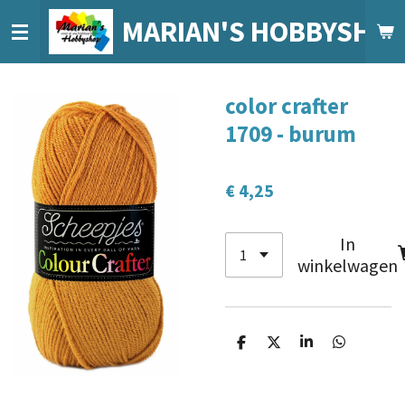
Ga
MARIAN'S HOBBYSHO
direct
naar
de
color crafter
hoofdinhoud
1709 - burum
€ 4,25
In
winkelwagen
D
D
S
D
e
e
h
e
l
e
a
l
e
l
r
e