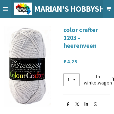
Ga
MARIAN'S HOBBYSHO
direct
naar
de
color crafter
hoofdinhoud
1203 -
heerenveen
€ 4,25
In
winkelwagen
D
D
S
D
e
e
h
e
l
e
a
l