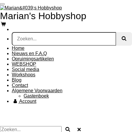
Ga
direct
Marian's Hobbyshop
naar
de
hoofdinhoud
Home
Nieuws en F.A.Q
Opruimingsartikelen
WEBSHOP
Social media
Workshops
Blog
Contact
Algemene Voorwaarden
Gastenboek
Account