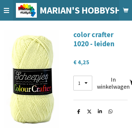
Ga
MARIAN'S HOBBYSHO
direct
naar
de
color crafter
hoofdinhoud
1020 - leiden
€ 4,25
In
winkelwagen
D
D
S
D
e
e
h
e
l
e
a
l
e
l
r
e