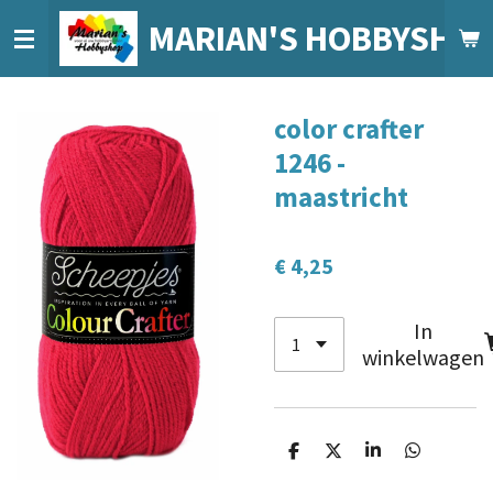
Ga
MARIAN'S HOBBYSHO
direct
naar
de
color crafter
hoofdinhoud
1246 -
maastricht
€ 4,25
In
winkelwagen
D
D
S
D
e
e
h
e
l
e
a
l