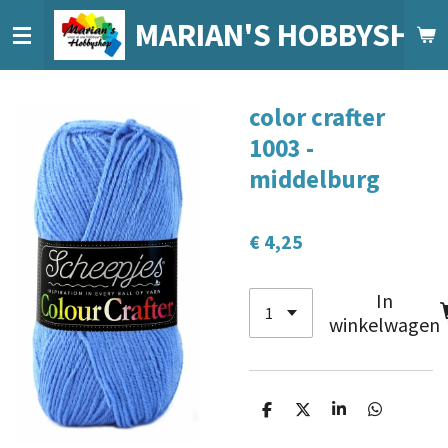
Ga
MARIAN'S HOBBYSHO
direct
naar
de
color crafter
hoofdinhoud
1003 -
middelburg
€ 4,25
In
winkelwagen
D
D
S
D
e
e
h
e
l
e
a
l