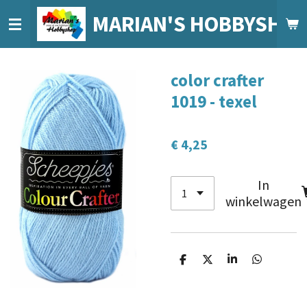
Ga
MARIAN'S HOBBYSHO
direct
naar
de
color crafter
hoofdinhoud
1019 - texel
€ 4,25
In
winkelwagen
D
D
S
D
e
e
h
e
l
e
a
l
e
l
r
e