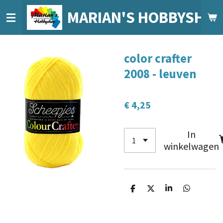
Ga
MARIAN'S HOBBYSHO
direct
naar
de
color crafter
hoofdinhoud
2008 - leuven
€ 4,25
In
winkelwagen
D
D
S
D
e
e
h
e
l
e
a
l
e
l
r
e