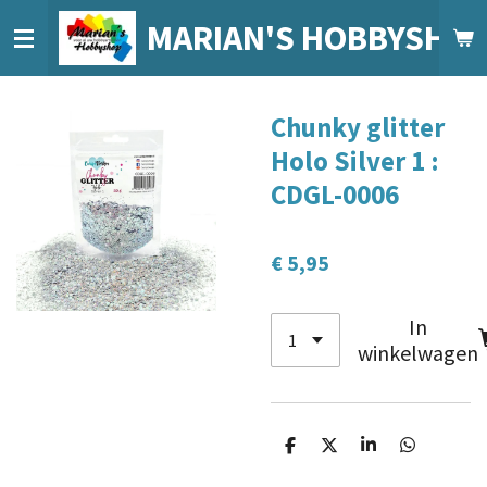
Ga
MARIAN'S HOBBYSHO
direct
naar
de
Chunky glitter
hoofdinhoud
Holo Silver 1 :
CDGL-0006
€ 5,95
In
winkelwagen
D
D
S
D
e
e
h
e
l
e
a
l