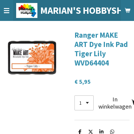
Ga
MARIAN'S HOBBYSHO
direct
naar
de
Ranger MAKE
hoofdinhoud
ART Dye Ink Pad
Tiger Lily
WVD64404
€ 5,95
In
winkelwagen
D
D
S
D