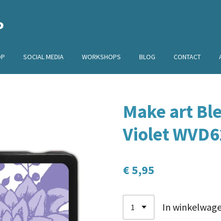
P
OP
SOCIAL MEDIA
WORKSHOPS
BLOG
CONTACT
Make art Bl
Violet WVD
€ 5,95
In winkelwag