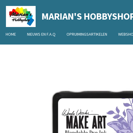
Ga
MARIAN'S HOBBYSHO
direct
naar
de
HOME
NIEUWS EN F.A.Q
OPRUIMINGSARTIKELEN
WEBSH
hoofdinhoud