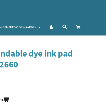
ALGEMENE VOORWAARDEN
endable dye ink pad
62660
en