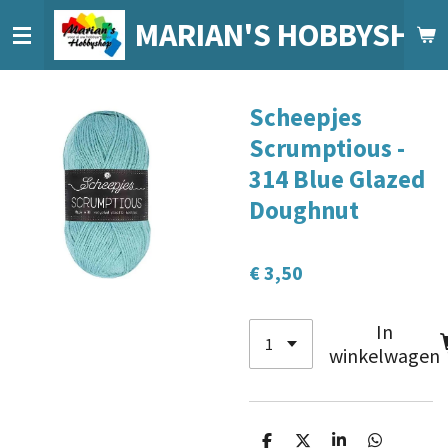
Ga
MARIAN'S HOBBYSHO
direct
naar
de
Scheepjes
hoofdinhoud
Scrumptious -
314 Blue Glazed
Doughnut
€ 3,50
In
winkelwagen
D
D
S
D