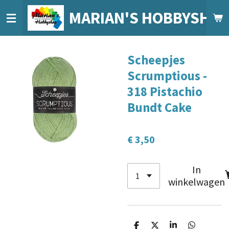
Ga
MARIAN'S HOBBYSHO
direct
naar
de
Scheepjes
hoofdinhoud
Scrumptious -
318 Pistachio
Bundt Cake
€ 3,50
In
winkelwagen
D
D
S
D