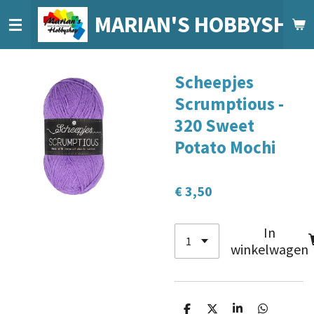
Ga
MARIAN'S HOBBYSHO
direct
naar
de
Scheepjes
hoofdinhoud
Scrumptious -
320 Sweet
Potato Mochi
€ 3,50
In
winkelwagen
D
D
S
D