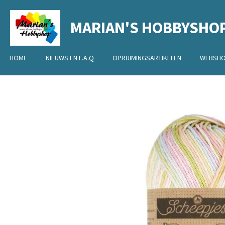
Ga
MARIAN'S HOBBYSHO
direct
naar
de
HOME
NIEUWS EN F.A.Q
OPRUIMINGSARTIKELEN
WEBSH
hoofdinhoud