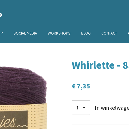
P
OP
SOCIAL MEDIA
WORKSHOPS
BLOG
CONTACT
Whirlette - 
€ 7,35
In winkelwag