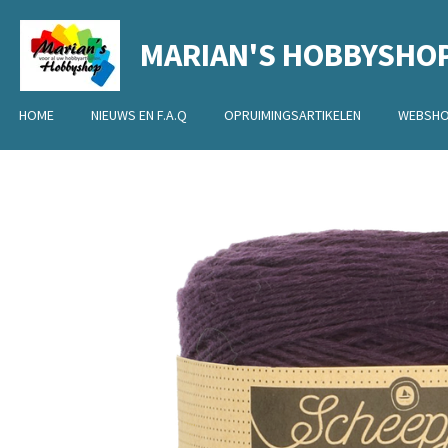
Ga
MARIAN'S HOBBYSHO
direct
naar
de
HOME
NIEUWS EN F.A.Q
OPRUIMINGSARTIKELEN
WEBSH
hoofdinhoud