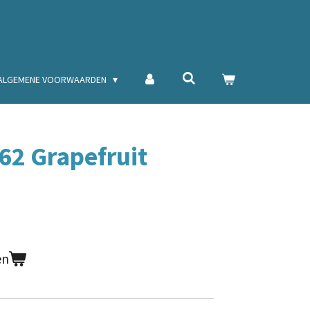
ALGEMENE VOORWAARDEN
862 Grapefruit
en