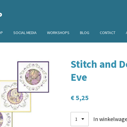
P
OP
SOCIAL MEDIA
WORKSHOPS
BLOG
CONTACT
Stitch and 
Eve
€ 5,25
In winkelwag