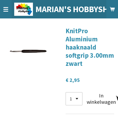
Ga
MARIAN'S HOBBYSHO
direct
naar
de
KnitPro
hoofdinhoud
Aluminium
haaknaald
softgrip 3.00mm
zwart
€ 2,95
In
winkelwagen