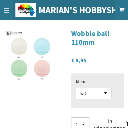
Ga
MARIAN'S HOBBYSHO
direct
naar
de
Wobble ball
hoofdinhoud
110mm
€ 9,95
kleur
In
winkelwagen