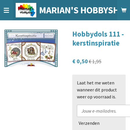
Ga
MARIAN'S HOBBYSHO
direct
naar
de
Hobbydols 111 -
hoofdinhoud
kerstinspiratie
€ 0,50
€ 1,95
Laat het me weten
wanneer dit product
weer op voorraad is.
Verzenden