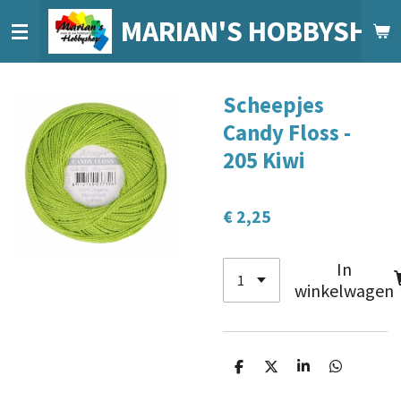
Ga
MARIAN'S HOBBYSHO
direct
naar
de
Scheepjes
hoofdinhoud
Candy Floss -
205 Kiwi
€ 2,25
In
winkelwagen
D
D
S
D
e
e
h
e
l
e
a
l