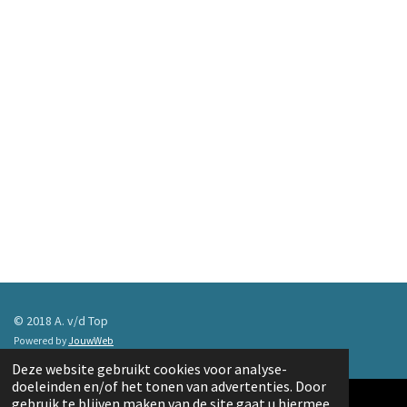
© 2018 A. v/d Top
Powered by
JouwWeb
Deze website gebruikt cookies voor analyse-
doeleinden en/of het tonen van advertenties. Door
gebruik te blijven maken van de site gaat u hiermee