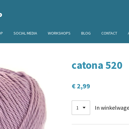
P
OP
SOCIAL MEDIA
WORKSHOPS
BLOG
CONTACT
catona 520
€ 2,99
In winkelwag