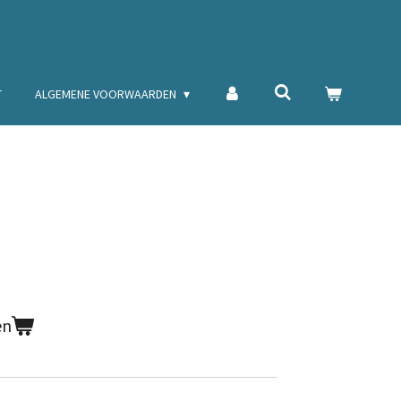
T
ALGEMENE VOORWAARDEN
en