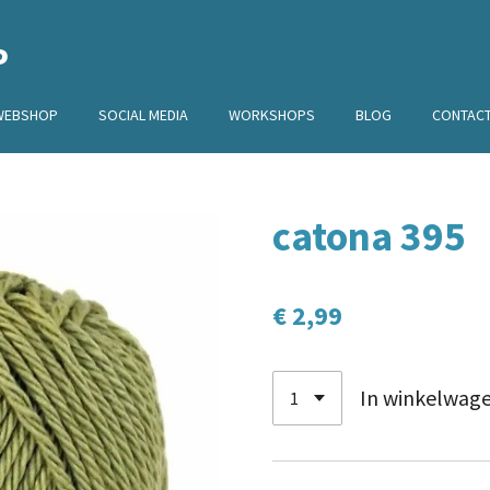
P
WEBSHOP
SOCIAL MEDIA
WORKSHOPS
BLOG
CONTAC
catona 395
€ 2,99
In winkelwag