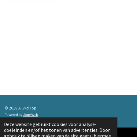
© 2018 A. v/d Top
Powered by
JouwWeb
Deze website gebruikt cookies voor analyse-
doeleinden en/of het tonen van advertenties. Door
gebruik te blijven maken van de site gaat u hiermee