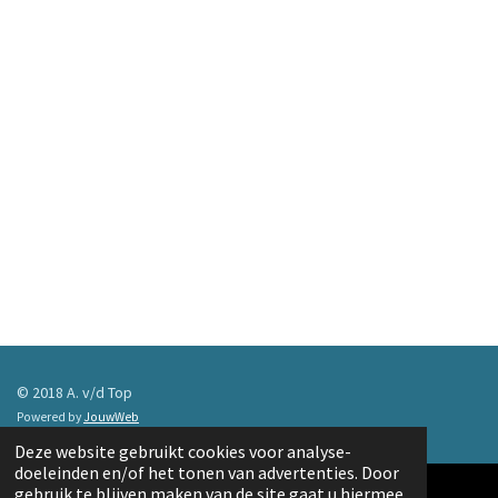
© 2018 A. v/d Top
Powered by
JouwWeb
Deze website gebruikt cookies voor analyse-
doeleinden en/of het tonen van advertenties. Door
gebruik te blijven maken van de site gaat u hiermee