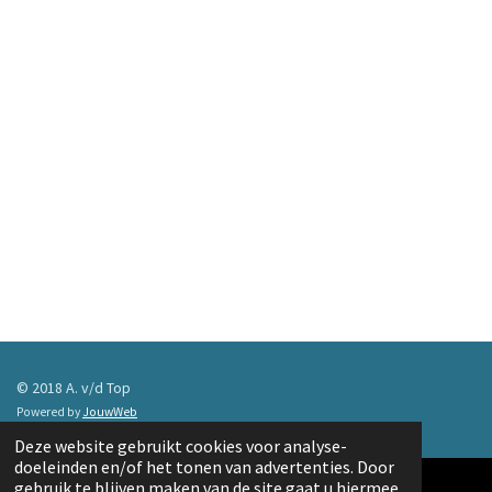
© 2018 A. v/d Top
Powered by
JouwWeb
Deze website gebruikt cookies voor analyse-
doeleinden en/of het tonen van advertenties. Door
gebruik te blijven maken van de site gaat u hiermee