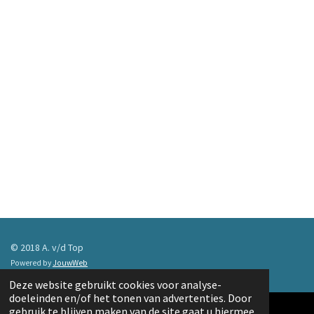
© 2018 A. v/d Top
Powered by
JouwWeb
Deze website gebruikt cookies voor analyse-
doeleinden en/of het tonen van advertenties. Door
gebruik te blijven maken van de site gaat u hiermee