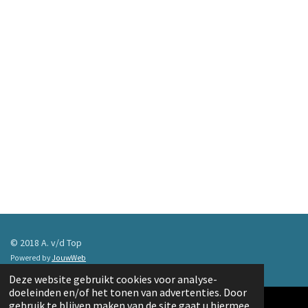
© 2018 A. v/d Top
Powered by
JouwWeb
Deze website gebruikt cookies voor analyse-
doeleinden en/of het tonen van advertenties. Door
gebruik te blijven maken van de site gaat u hiermee