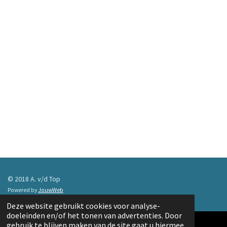
© 2018 A. v/d Top
Powered by
JouwWeb
Deze website gebruikt cookies voor analyse-
doeleinden en/of het tonen van advertenties. Door
gebruik te blijven maken van de site gaat u hiermee