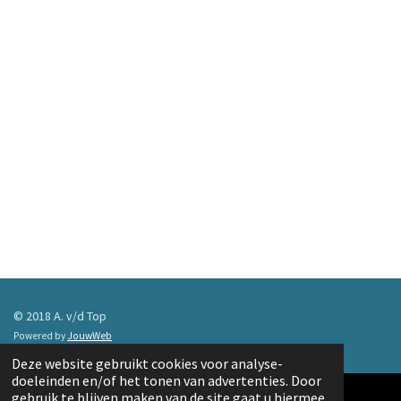
© 2018 A. v/d Top
Powered by
JouwWeb
Deze website gebruikt cookies voor analyse-
doeleinden en/of het tonen van advertenties. Door
gebruik te blijven maken van de site gaat u hiermee