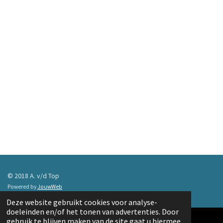
© 2018 A. v/d Top
Powered by
JouwWeb
Deze website gebruikt cookies voor analyse-
doeleinden en/of het tonen van advertenties. Door
gebruik te blijven maken van de site gaat u hiermee