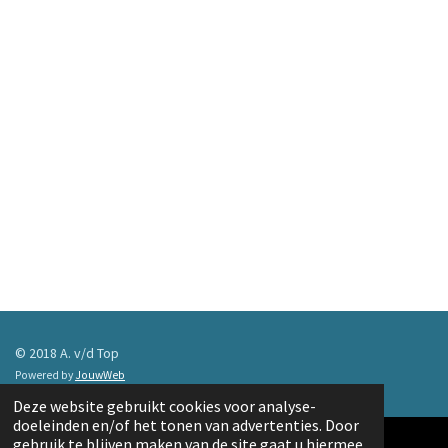
© 2018 A. v/d Top
Powered by
JouwWeb
Deze website gebruikt cookies voor analyse-
doeleinden en/of het tonen van advertenties. Door
gebruik te blijven maken van de site gaat u hiermee