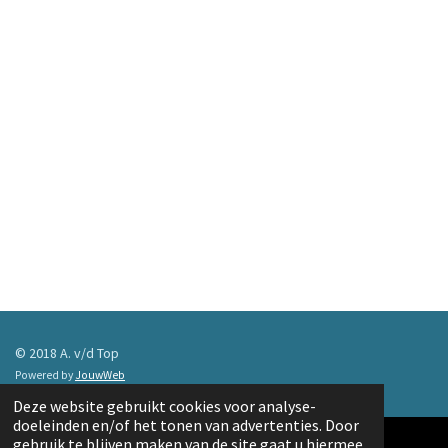
© 2018 A. v/d Top
Powered by
JouwWeb
Deze website gebruikt cookies voor analyse-
doeleinden en/of het tonen van advertenties. Door
gebruik te blijven maken van de site gaat u hiermee