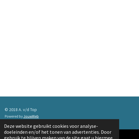
© 2018 A. v/d Top
Powered by
JouwWeb
Deze website gebruikt cookies voor analyse-
doeleinden en/of het tonen van advertenties. Door
gebruik te blijven maken van de site gaat u hiermee