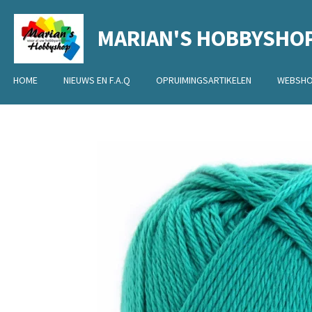
Ga
MARIAN'S HOBBYSHO
direct
naar
de
HOME
NIEUWS EN F.A.Q
OPRUIMINGSARTIKELEN
WEBSH
hoofdinhoud