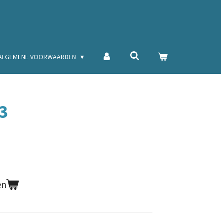
ALGEMENE VOORWAARDEN
23
en