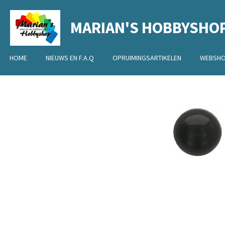
Ga
MARIAN'S HOBBYSHO
direct
naar
de
HOME
NIEUWS EN F.A.Q
OPRUIMINGSARTIKELEN
WEBSH
hoofdinhoud