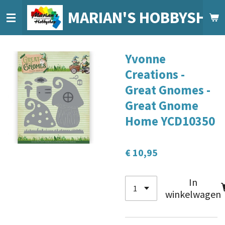
Ga
MARIAN'S HOBBYSHO
direct
naar
de
Yvonne
hoofdinhoud
Creations -
Great Gnomes -
Great Gnome
Home YCD10350
€ 10,95
In
winkelwagen